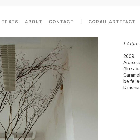
TEXTS
ABOUT
CONTACT
|
CORAIL ARTEFACT
L'Arbre
2009
Arbre c
être aba
Caramel
be felle
Dimensi